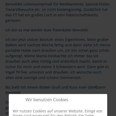
Benedikts Lebensunterhalt für Medikamente, Spezial-Futter,
Tierarztbesuche etc. ist nicht kostengünstig. Zusätzlich hat
das CT hat ein großes Loch in sein Patenschaftskonto
gerissen.
Ich bin es mal wieder euer Patenkater Benedikt.
Ich bin jetzt stolzer Besitzer eines Eigenheims. Mein großer
Balkon wird nächste Woche fertig und dann ziehe ich meine
portable Hütte nach draußen um, ich bin schon ganz schön
aufgeregt. Meine Mama beobachte ich immer das sie
draußen auch alles richtig und ordentlich macht, damit es
sicher für mich und meine 3 Schwestern wird. Dann gibt es
Vogel TV live, umsonst und draußen. Ich wünsche euch
allen eine sonnige und schöne Sommerzeit.
Bis bald mit einem dicken Gruß und Kuss euer dankbarer
Benedikt
Wir benutzen Cookies
Der chronisch kranke Benedikt ist im September 2014
geboren. Er sieht fit und zufrieden aus, aber er hat in
Wir nutzen Cookies auf unserer Website. Einige von
seinem jungen Katzenleben schon so einiges
ihnen sind essenziell für den Betrieb der Seite,