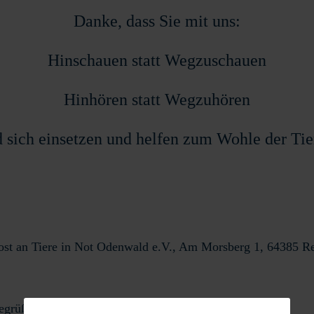
Danke, dass Sie mit uns:
Hinschauen statt Wegzuschauen
Hinhören statt Wegzuhören
 sich einsetzen und helfen zum Wohle der Ti
Post an Tiere in Not Odenwald e.V., Am Morsberg 1, 64385 R
egrüßen zu dürfen.