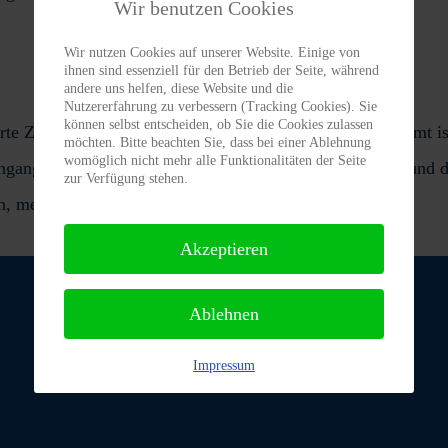
Wir benutzen Cookies
Wir nutzen Cookies auf unserer Website. Einige von
ihnen sind essenziell für den Betrieb der Seite, während
andere uns helfen, diese Website und die
Nutzererfahrung zu verbessern (Tracking Cookies). Sie
können selbst entscheiden, ob Sie die Cookies zulassen
nderte Zuwendungsbescheinigung zur Vorlage beim Finanzamt is
möchten. Bitte beachten Sie, dass bei einer Ablehnung
womöglich nicht mehr alle Funktionalitäten der Seite
ingang auf dem der Name des Zuwendenden, der Betrag und d
zur Verfügung stehen.
n, melden Sie sich bitte in unserem TiNO-Büro.
Akzeptieren
Ablehnen
Impressum