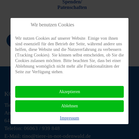
Spenden/
Patenschaften
Wir benutzen Cookies
Wir nutzen Cookies auf unserer Website. Einige von ihnen
Zurück
sind essenziell für den Betrieb der Seite, während andere uns
helfen, diese Website und die Nutzererfahrung zu verbessern
(Tracking Cookies). Sie können selbst entscheiden, ob Sie die
Cookies zulassen möchten. Bitte beachten Sie, dass bei einer
Ablehnung womöglich nicht mehr alle Funktionalitäten der
Seite zur Verfügung stehen.
Akzeptieren
KONTAKT
Tiere in Not Odenwald e.V.
Ablehnen
Am Morsberg 1
Impressum
64385 Reichelsheim
Telefon: 06063 / 939 848
E-Mail: tino@tiere-in-not-odenwald.de