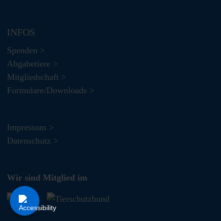
INFOS
Spenden >
Abgabetiere >
Mitgliedschaft >
Formulare/Downloads >
Impressum >
Datenschutz >
Wir sind Mitglied im