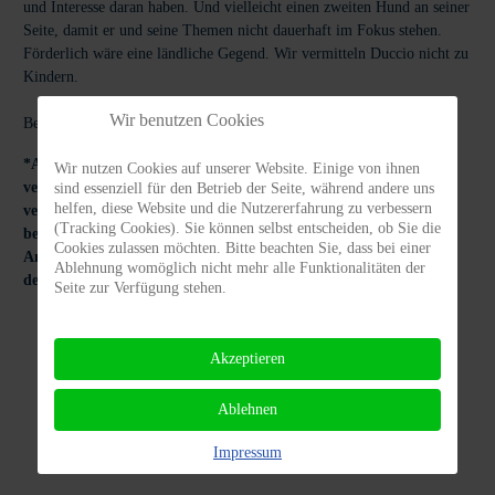
und Interesse daran haben. Und vielleicht einen zweiten Hund an seiner
Seite, damit er und seine Themen nicht dauerhaft im Fokus stehen.
Förderlich wäre eine ländliche Gegend. Wir vermitteln Duccio nicht zu
Kindern.
Wir benutzen Cookies
Bei ernstem Interesse schreibt mir auf
hallo@letthedogsout.de
*Achtung: PRIVATvermittlung! Die Beschreibungen des zu
Wir nutzen Cookies auf unserer Website. Einige von ihnen
vermittelnden Hundes wurden von den derzeitigen Haltern
sind essenziell für den Betrieb der Seite, während andere uns
helfen, diese Website und die Nutzererfahrung zu verbessern
verfasst. Der zu vermittelnde Hund ist uns nicht persönlich
(Tracking Cookies). Sie können selbst entscheiden, ob Sie die
bekannt und wir haften nicht für die Richtigkeit der gemachten
Cookies zulassen möchten. Bitte beachten Sie, dass bei einer
Angaben. Interessieren Sie sich für den Hund, kontaktieren Sie
Ablehnung womöglich nicht mehr alle Funktionalitäten der
den derzeitigen Halter bitte direkt.*
Seite zur Verfügung stehen.
Akzeptieren
Ablehnen
Vermittlungs
Tierhalter
Impressum
ABC
Infos