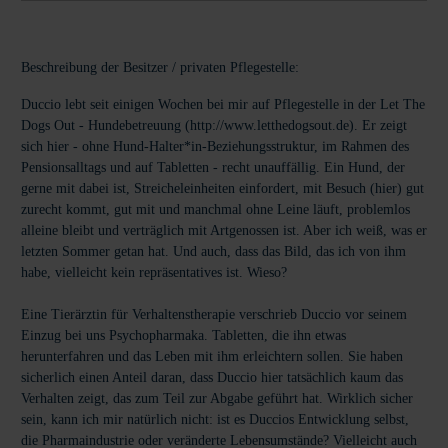
Beschreibung der Besitzer / privaten Pflegestelle:
Duccio lebt seit einigen Wochen bei mir auf Pflegestelle in der Let The
Dogs Out - Hundebetreuung (http://www.letthedogsout.de). Er zeigt
sich hier - ohne Hund-Halter*in-Beziehungsstruktur, im Rahmen des
Pensionsalltags und auf Tabletten - recht unauffällig. Ein Hund, der
gerne mit dabei ist, Streicheleinheiten einfordert, mit Besuch (hier) gut
zurecht kommt, gut mit und manchmal ohne Leine läuft, problemlos
alleine bleibt und verträglich mit Artgenossen ist. Aber ich weiß, was er
letzten Sommer getan hat. Und auch, dass das Bild, das ich von ihm
habe, vielleicht kein repräsentatives ist. Wieso?
Eine Tierärztin für Verhaltenstherapie verschrieb Duccio vor seinem
Einzug bei uns Psychopharmaka. Tabletten, die ihn etwas
herunterfahren und das Leben mit ihm erleichtern sollen. Sie haben
sicherlich einen Anteil daran, dass Duccio hier tatsächlich kaum das
Verhalten zeigt, das zum Teil zur Abgabe geführt hat. Wirklich sicher
sein, kann ich mir natürlich nicht: ist es Duccios Entwicklung selbst,
die Pharmaindustrie oder veränderte Lebensumstände? Vielleicht auch