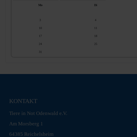
e
e
s
r
Mo
Di
J
M
a
o
h
n
r
a
3
4
t
10
11
17
18
24
25
31
KONTAKT
Tiere in Not Odenwald e.V.
Am Morsberg 1
64385 Reichelsheim