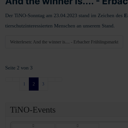
And the winner is.... - Erb
Der TiNO-Sonntag am 23.04.2023 stand im Zeichen des
E
tierschutzinteressierten Menschen an unserem Stand.
Weiterlesen: And the winner is.... - Erbacher Frühlingsmarkt
Seite 2 von 3
1
2
3
V
V
o
o
TiNO-Events
r
r
h
h
e
e
r
r
i
i
g
g